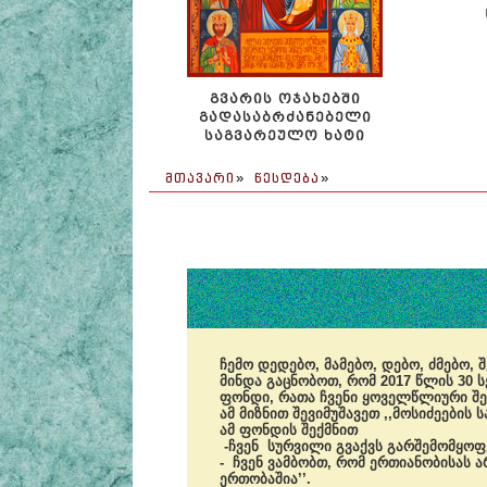
ᲒᲕᲐᲠᲘᲡ ᲝᲯᲐᲮᲔᲑᲨᲘ
ᲒᲐᲓᲐᲡᲐᲑᲠᲫᲐᲜᲔᲑᲔᲚᲘ
ᲡᲐᲒᲕᲐᲠᲔᲣᲚᲝ ᲮᲐᲢᲘ
ᲛᲗᲐᲕᲐᲠᲘ
»
ᲬᲔᲡᲓᲔᲑᲐ
»
ჩემო დედებო, მამებო, დებო, ძმებო,
მინდა გაცნობოთ, რომ 2017 წლის 30 
ფონდი, რათა ჩვენი ყოველწლიური 
ამ მიზნით შევიმუშავეთ ,,მოსიძეების
ამ ფონდის შექმნით
-ჩვენ სურვილი გვაქვს გარშემომყოფე
- ჩვენ ვამბობთ, რომ ერთიანობისას
ერთობაშია’’.