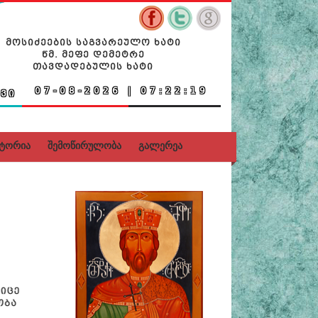
ᲛᲝᲡᲘᲫᲔᲔᲑᲘᲡ ᲡᲐᲒᲕᲐᲠᲔᲣᲚᲝ ᲮᲐᲢᲘ
ᲬᲛ. ᲛᲔᲤᲔ ᲓᲔᲛᲔᲢᲠᲔ
ᲗᲐᲕᲓᲐᲓᲔᲑᲣᲚᲘᲡ ᲮᲐᲢᲘ
ᲕᲘ
სტორია
შემოწირულობა
გალერეა