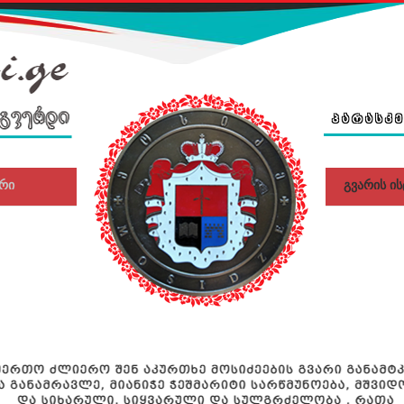
ᲞᲐᲠᲐᲡᲙᲔ
რი
გვარის ი