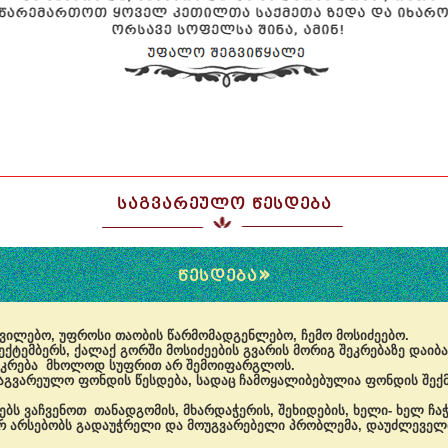
ᲡᲐᲒᲕᲐᲠᲔᲣᲚᲝ ᲬᲔᲡᲓᲔᲑᲐ
»
ᲬᲔᲡᲓᲔᲑᲐ
 შვილებო, უფროსი თაობის წარმომადგენლებო, ჩემო მოსიძეებო.
სექტემბერს, ქალაქ გორში მოსიძეების გვარის მორიგ შეკრებაზე დაი
შეკრება მხოლოდ სუფრით არ შემოიფარგლოს.
 საგვარეულო ფონდის წესდება, სადაც ჩამოყალიბებულია ფონდის შექმნ
ბს ვაჩვენოთ თანადგომის, მხარდაჭერის, შეხიდების, ხელი- ხელ ჩა
 არ არსებობს გადაუჭრელი და მოუგვარებელი პრობლემა, დაუძლეველ