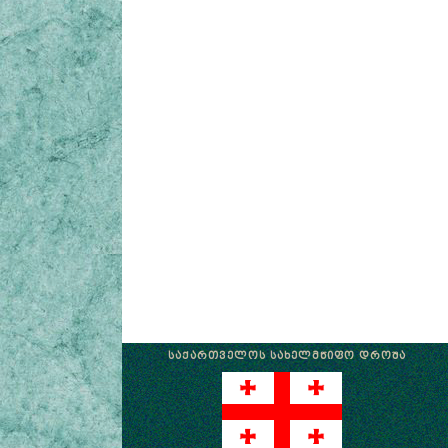
ᲡᲐᲥᲐᲠᲗᲕᲔᲚᲝᲡ ᲡᲐᲮᲔᲚᲛᲬᲘᲤᲝ ᲓᲠᲝᲨᲐ