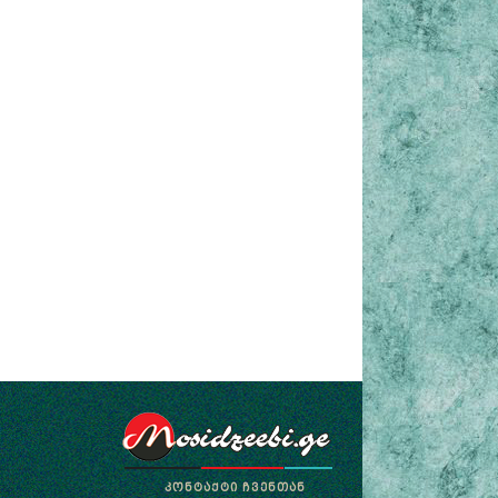
ᲙᲝᲜᲢᲐᲥᲢᲘ ᲩᲕᲔᲜᲗᲐᲜ