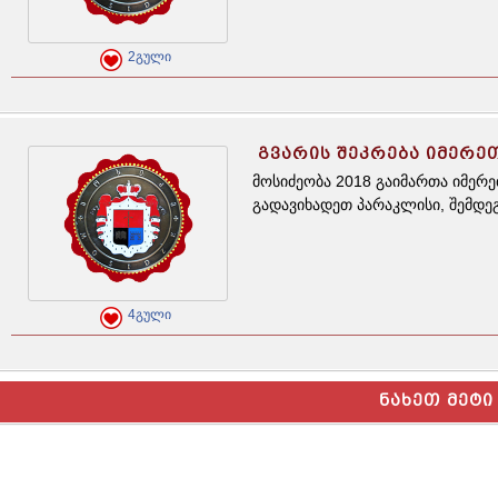
2გული
ᲒᲕᲐᲠᲘᲡ ᲨᲔᲙᲠᲔᲑᲐ ᲘᲛᲔᲠᲔ
მოსიძეობა 2018 გაიმართა იმერ
გადავიხადეთ პარაკლისი, შემდე
4გული
ᲜᲐᲮᲔᲗ ᲛᲔᲢᲘ