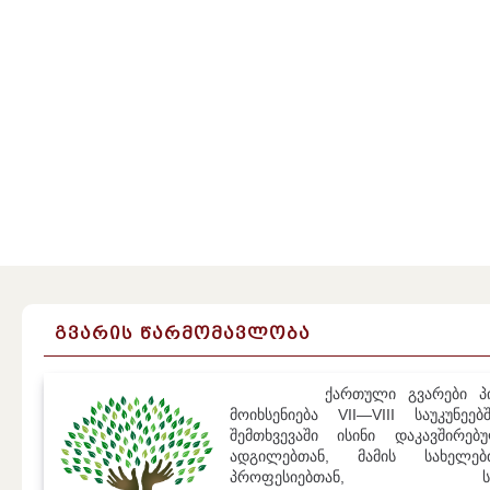
ᲒᲕᲐᲠᲘᲡ ᲬᲐᲠᲛᲝᲛᲐᲕᲚᲝᲑᲐ
ქართული გვარები პირ
მოიხსენიება VII—VIII საუკუნეებ
შემთხვევაში ისინი დაკავშირე
ადგილებთან, მამის სახელე
პროფესიებთან, საზ