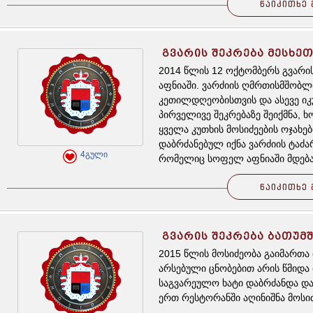
წაიკითხე 
ᲒᲕᲐᲠᲘᲡ ᲨᲔᲙᲠᲔᲑᲐ ᲛᲔᲡᲮᲔ
2014 წლის 12 ოქტომბერს გვარი
აფნიაში. ვარძიის ღმრთისმშობლ
კეთილდღეობისთვის და ასევე იკ
პირველივე შეკრებაზე შეიქმნა, 
ყველა კუთხის მოსიძეების ოჯახე
დაბრძანებულ იქნა ვარძიის ტაძა
4გული
რომელიც სოფელ აფნიაში მდებარ
შეიკრიბნენ ერთ-ერთ რესტორანშ
წაიკითხე 
აღინიშნა მოსიძეობა 2014.
ᲒᲕᲐᲠᲘᲡ ᲨᲔᲙᲠᲔᲑᲐ ᲑᲐᲗᲣᲛ
2015 წლის მოსიძეობა გაიმართა 
არსებული ცნობებით არის წმიდა
საგვარეულო ხატი დაბრძანდა და
ერთ რესტორანში აღინიშნა მოსიძ