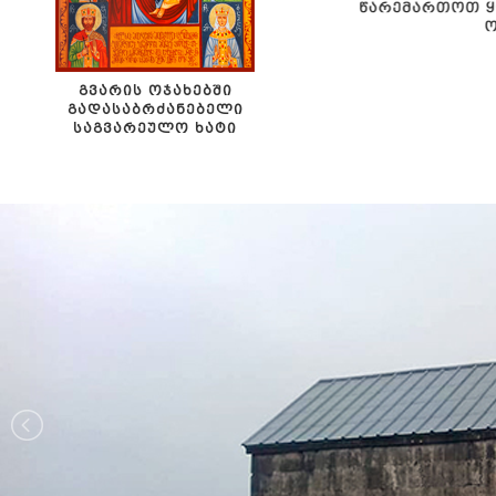
ᲒᲕᲐᲠᲘᲡ ᲝᲯᲐᲮᲔᲑᲨᲘ
ᲒᲐᲓᲐᲡᲐᲑᲠᲫᲐᲜᲔᲑᲔᲚᲘ
ᲡᲐᲒᲕᲐᲠᲔᲣᲚᲝ ᲮᲐᲢᲘ