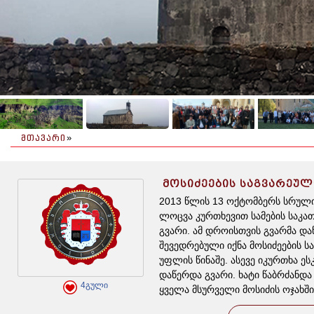
ᲛᲗᲐᲕᲐᲠᲘ
»
ᲛᲝᲡᲘᲫᲔᲔᲑᲘᲡ ᲡᲐᲒᲕᲐᲠᲔᲣᲚ
2013 წლის 13 ოქტომბერს სრულ
ლოცვა კურთხევით სამების საკ
გვარი. ამ დროისთვის გვარმა და
შევედრებული იქნა მოსიძეების ს
უფლის წინაშე. ასევე იკურთხა ე
დაწერდა გვარი. ხატი წაბრძანდა
4გული
ყველა მსურველი მოსიძის ოჯახშ
რესტორანში და სხვადასხვა კუთხი