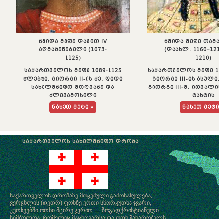
ᲬᲛᲘᲓᲐ ᲛᲔᲤᲔ ᲓᲐᲕᲘᲗ IV
ᲬᲛᲘᲓᲐ ᲛᲔᲤᲔ ᲗᲐᲛ
ᲐᲦᲛᲐᲨᲔᲜᲔᲑᲔᲚᲘ (1073-
(ᲓᲐᲐᲮᲚ. 1160–121
1125)
1210)
ᲡᲐᲥᲐᲠᲗᲕᲔᲚᲝᲡ ᲛᲔᲤᲔ 1089-1125
ᲡᲐᲥᲐᲠᲗᲕᲔᲚᲝᲡ ᲛᲔᲤᲔ 1
ᲬᲚᲔᲑᲨᲘ, ᲒᲘᲝᲠᲒᲘ II-ᲘᲡ ᲫᲔ, ᲓᲘᲓᲘ
ᲒᲘᲝᲠᲒᲘ III-ᲘᲡ ᲐᲡᲣᲚᲘ
ᲡᲐᲮᲔᲚᲛᲬᲘᲤᲝ ᲛᲝᲦᲕᲐᲬᲔ ᲓᲐ
ᲒᲘᲝᲠᲒᲘ III-Მ, ᲘᲗᲕᲐᲚ
ᲫᲚᲔᲕᲐᲛᲝᲡᲘᲚᲘ
ᲢᲐᲮᲢᲘᲡ
ᲜᲐᲮᲔᲗ ᲛᲔᲢᲘ »
ᲜᲐᲮᲔᲗ ᲛᲔᲢᲘ
ᲡᲐᲥᲐᲠᲗᲕᲔᲚᲝᲡ ᲡᲐᲮᲔᲚᲛᲬᲘᲤᲝ ᲓᲠᲝᲨᲐ
საქართველოს დროშაზე მოცემული გამოსახულება,
ვერცხლის (თეთრ) ფონზე ერთი სწორკუთხა ჯვარი,
კუთხეებში ოთხი მცირე ჯვრით — ზოგადქრისტიანული
სიმბოლოა, რომელიც მაცხოვარსა და ოთხ მახარობელს